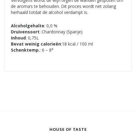
Vervolgens wordt de wijn tegen de wanden gespoten om
de aroma’s te behouden. Dit proces wordt net zolang
herhaald totdat de alcohol verdampt is.
Alcoholgehalte
: 0,0 %
Druivensoort
: Chardonnay (Spanje)
Inhoud
: 0,75L
Bevat weinig calorieën
:18 kcal / 100 ml
Schenktemp.
: 6 – 8°
HOUSE OF TASTE