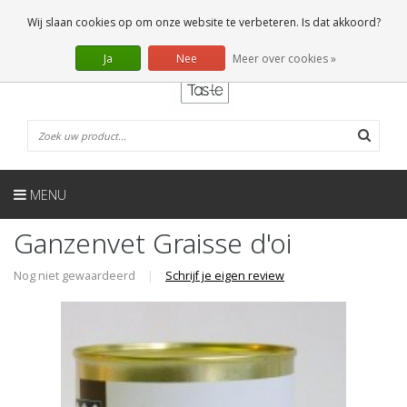
NL
0 Artikelen
Wij slaan cookies op om onze website te verbeteren. Is dat akkoord?
Ja
Nee
Meer over cookies »
MENU
Ganzenvet Graisse d'oi
Nog niet gewaardeerd
|
Schrijf je eigen review