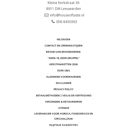
Kleine Kerkstraat 36
8911 DM
Leeuwarden
info@houseoftaste.nl
058-8430363
INLOGGEN
CONTACT EN OPENINGSTIJDEN
BROOD VAN BROODHEEREN.
"GEEN 18, GEEN DRUPPEL"
KERSTPAKKETTEN 2026
OVER ONS
ALGEMENE VOORWAARDEN
DISCLAIMER
PRIVACY POLICY
BETAALMETHODEN | VEILIG EN VERTROUWD
VERZENDEN & RETOURNEREN
SITEMAP
LEVERANCIER VOOR HORECA, FOODSERVICE EN
SPECIAALZAAK
OLIJFOLIE SUGGESTIES