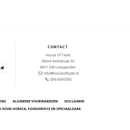
CONTACT
House of Taste
Kleine Kerkstraat 36
8911 DM
Leeuwarden
info@houseoftaste.nl
058-8430363
ONS
ALGEMENE VOORWAARDEN
DISCLAIMER
R VOOR HORECA, FOODSERVICE EN SPECIAALZAAK