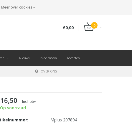
NL
INLOGGEN
REGISTREREN
Meer over cookies »
0
€0,00
ken
Nieuws
In de media
Recepten
OVER ONS
 16,50
Incl. btw
Op voorraad
tikelnummer:
Mplus 207894