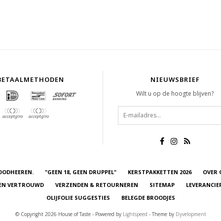
BETAALMETHODEN
NIEUWSBRIEF
Wilt u op de hoogte blijven?
OODHEEREN.
"GEEN 18, GEEN DRUPPEL"
KERSTPAKKETTEN 2026
OVER 
 EN VERTROUWD
VERZENDEN & RETOURNEREN
SITEMAP
LEVERANCIE
OLIJFOLIE SUGGESTIES
BELEGDE BROODJES
© Copyright 2026 House of Taste - Powered by
Lightspeed
- Theme by
Dyvelopment