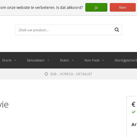
 om onze website te verbeteren. Is dat akkoord?
Ja
Nee
Drank
Delicatessen
Noten
Non-Food
(Kerst)geschen
B2B - HORECA - DETAILIST
ie
€
Ar