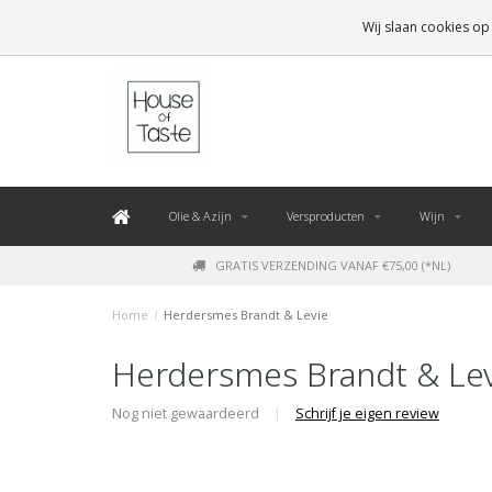
LEVERING BINNEN 48 UUR. *
Wij slaan cookies op
Olie & Azijn
Versproducten
Wijn
GRATIS VERZENDING VANAF €75,00 (*NL)
Home
/
Herdersmes Brandt & Levie
Herdersmes Brandt & Lev
Nog niet gewaardeerd
|
Schrijf je eigen review