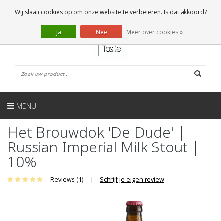
NL
0 Artikelen
Wij slaan cookies op om onze website te verbeteren. Is dat akkoord?
Ja
Nee
Meer over cookies »
MENU
Het Brouwdok 'De Dude' |
Russian Imperial Milk Stout |
10%
Reviews (1)
|
Schrijf je eigen review