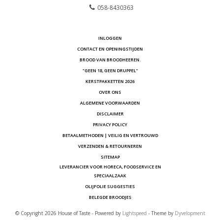
058-8430363
INLOGGEN
CONTACT EN OPENINGSTIJDEN
BROOD VAN BROODHEEREN.
"GEEN 18, GEEN DRUPPEL"
KERSTPAKKETTEN 2026
OVER ONS
ALGEMENE VOORWAARDEN
DISCLAIMER
PRIVACY POLICY
BETAALMETHODEN | VEILIG EN VERTROUWD
VERZENDEN & RETOURNEREN
SITEMAP
LEVERANCIER VOOR HORECA, FOODSERVICE EN
SPECIAALZAAK
OLIJFOLIE SUGGESTIES
BELEGDE BROODJES
© Copyright 2026 House of Taste - Powered by
Lightspeed
- Theme by
Dyvelopment