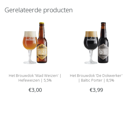
Gerelateerde producten
Het Brouwdok 'Wad Weizen' |
Het Brouwdok 'De Dokwerker'
Hefeweizen | 5,5%
| Baltic Porter | 8,5%
€3,00
€3,99