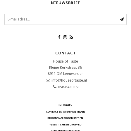
NIEUWSBRIEF
CONTACT
House of Taste
Kleine Kerkstraat 36
8911 DM
Leeuwarden
info@houseoftaste.nl
058-8430363
INLOGGEN
CONTACT EN OPENINGSTIJDEN
BROOD VAN BROODHEEREN.
"GEEN 18, GEEN DRUPPEL"
KERSTPAKKETTEN 2026