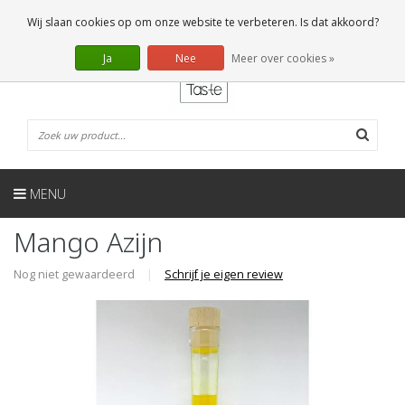
NL
0 Artikelen
Wij slaan cookies op om onze website te verbeteren. Is dat akkoord?
Ja
Nee
Meer over cookies »
MENU
Mango Azijn
Nog niet gewaardeerd
|
Schrijf je eigen review