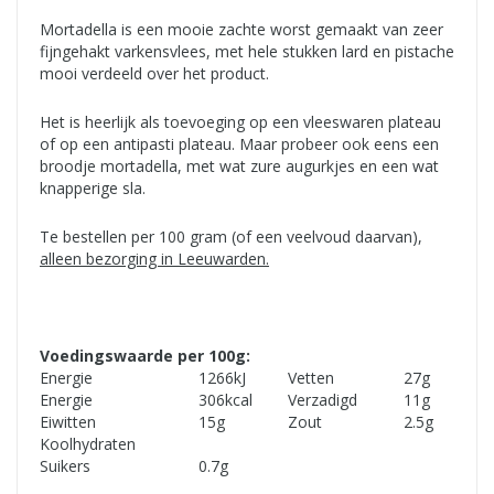
Mortadella is een mooie zachte worst gemaakt van zeer
fijngehakt varkensvlees, met hele stukken lard en pistache
mooi verdeeld over het product.
Het is heerlijk als toevoeging op een vleeswaren plateau
of op een antipasti plateau. Maar probeer ook eens een
broodje mortadella, met wat zure augurkjes en een wat
knapperige sla.
Te bestellen per 100 gram (of een veelvoud daarvan),
alleen bezorging in Leeuwarden.
Voedingswaarde per 100g:
Energie
1266
kJ
Vetten
27
g
Energie
306
kcal
Verzadigd
11
g
Eiwitten
15
g
Zout
2.5
g
Koolhydraten
Suikers
0.7
g