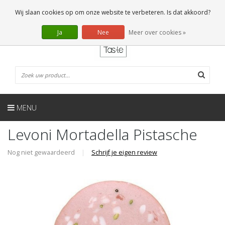
NL
0 Artikelen
Wij slaan cookies op om onze website te verbeteren. Is dat akkoord?
Ja
Nee
Meer over cookies »
MENU
Levoni Mortadella Pistasche
Nog niet gewaardeerd
|
Schrijf je eigen review