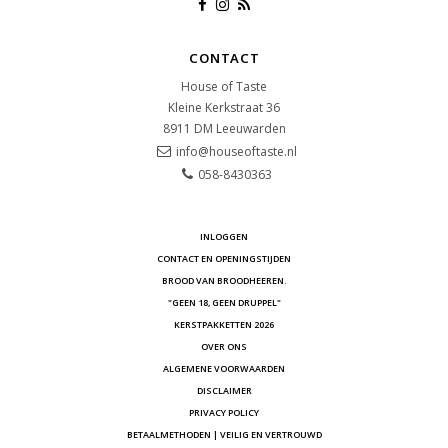
CONTACT
House of Taste
Kleine Kerkstraat 36
8911 DM
Leeuwarden
info@houseoftaste.nl
058-8430363
INLOGGEN
CONTACT EN OPENINGSTIJDEN
BROOD VAN BROODHEEREN.
"GEEN 18, GEEN DRUPPEL"
KERSTPAKKETTEN 2026
OVER ONS
ALGEMENE VOORWAARDEN
DISCLAIMER
PRIVACY POLICY
BETAALMETHODEN | VEILIG EN VERTROUWD