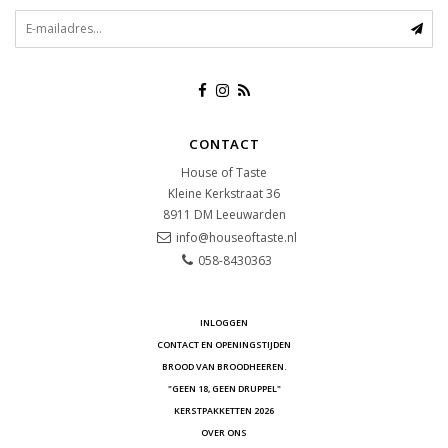
CONTACT
House of Taste
Kleine Kerkstraat 36
8911 DM
Leeuwarden
info@houseoftaste.nl
058-8430363
INLOGGEN
CONTACT EN OPENINGSTIJDEN
BROOD VAN BROODHEEREN.
"GEEN 18, GEEN DRUPPEL"
KERSTPAKKETTEN 2026
OVER ONS