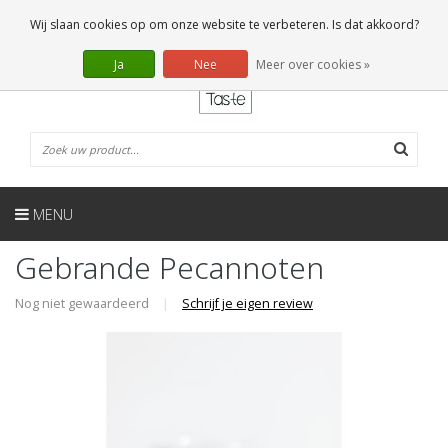
NL
0 Artikelen
Wij slaan cookies op om onze website te verbeteren. Is dat akkoord?
Ja
Nee
Meer over cookies »
MENU
Gebrande Pecannoten
Nog niet gewaardeerd
|
Schrijf je eigen review