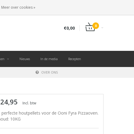
NL
INLOGGEN
REGISTREREN
Meer over cookies »
0
€0,00
ken
Nieuws
In de media
Recepten
OVER ONS
 24,95
Incl. btw
 perfecte houtpellets voor de Ooni Fyra Pizzaoven.
houd: 10KG