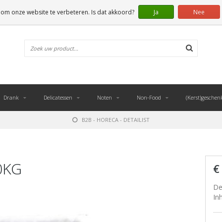
 om onze website te verbeteren. Is dat akkoord?
Ja
Nee
Drank
Delicatessen
Noten
Non-Food
(Kerst)geschen
B2B - HORECA - DETAILIST
10KG
€
De
In