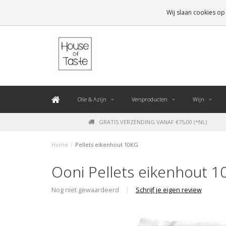
LEVERING BINNEN 48 UUR. *
Wij slaan cookies op
Olie & Azijn
Versproducten
Wijn
GRATIS VERZENDING VANAF €75,00 (*NL)
Home
/
Pellets eikenhout 10KG
Ooni Pellets eikenhout 
Nog niet gewaardeerd
|
Schrijf je eigen review