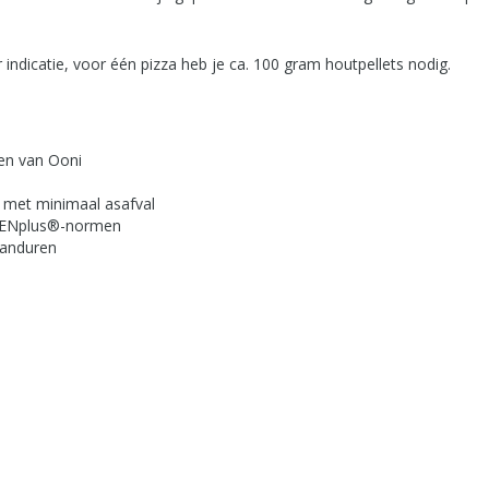
 indicatie, voor één pizza heb je ca. 100 gram houtpellets nodig.
ven van Ooni
t met minimaal asafval
s ENplus®-normen
randuren