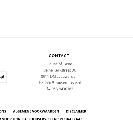
CONTACT
House of Taste
Kleine Kerkstraat 36
8911 DM
Leeuwarden
info@houseoftaste.nl
058-8430363
ONS
ALGEMENE VOORWAARDEN
DISCLAIMER
R VOOR HORECA, FOODSERVICE EN SPECIAALZAAK