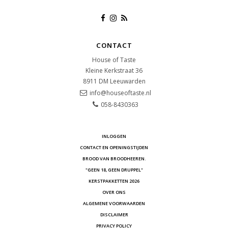
CONTACT
House of Taste
Kleine Kerkstraat 36
8911 DM
Leeuwarden
info@houseoftaste.nl
058-8430363
INLOGGEN
CONTACT EN OPENINGSTIJDEN
BROOD VAN BROODHEEREN.
"GEEN 18, GEEN DRUPPEL"
KERSTPAKKETTEN 2026
OVER ONS
ALGEMENE VOORWAARDEN
DISCLAIMER
PRIVACY POLICY