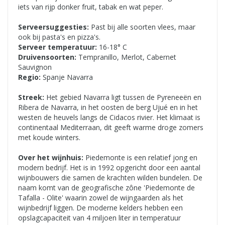
iets van rijp donker fruit, tabak en wat peper.
Serveersuggesties:
Past bij alle soorten vlees, maar
ook bij pasta's en pizza's.
Serveer temperatuur:
16-18° C
Druivensoorten:
Tempranillo, Merlot, Cabernet
Sauvignon
Regio:
Spanje Navarra
Streek:
Het gebied Navarra ligt tussen de Pyreneeën en
Ribera de Navarra, in het oosten de berg Ujué en in het
westen de heuvels langs de Cidacos rivier. Het klimaat is
continentaal Mediterraan, dit geeft warme droge zomers
met koude winters.
Over het wijnhuis:
Piedemonte is een relatief jong en
modern bedrijf. Het is in 1992 opgericht door een aantal
wijnbouwers die samen de krachten wilden bundelen. De
naam komt van de geografische zône 'Piedemonte de
Tafalla - Olite' waarin zowel de wijngaarden als het
wijnbedrijf liggen. De moderne kelders hebben een
opslagcapaciteit van 4 miljoen liter in temperatuur