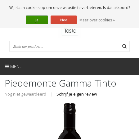
NL
0 Artikelen
Wij slaan cookies op om onze website te verbeteren. Is dat akkoord?
Ja
Nee
Meer over cookies »
MENU
Piedemonte Gamma Tinto
Nog niet gewaardeerd
|
Schrijf je eigen review