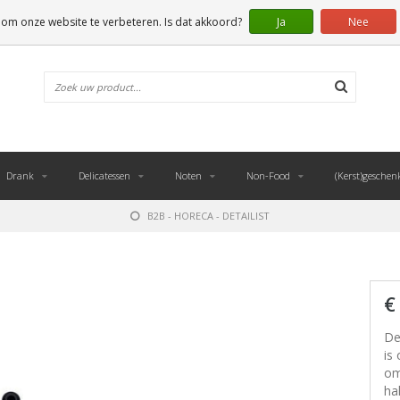
 om onze website te verbeteren. Is dat akkoord?
Ja
Nee
Drank
Delicatessen
Noten
Non-Food
(Kerst)geschen
B2B - HORECA - DETAILIST
€
De
is
om
ha