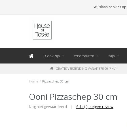
LEVERING BINNEN 48 UUR. *
Wij slaan cookies op
Olie & Azijn
Versproducten
Wijn
GRATIS VERZENDING VANAF €75,00 (*NL)
Home
/
Pizzaschep 30 cm
Ooni Pizzaschep 30 cm
Nog niet gewaardeerd
|
Schrijf je eigen review