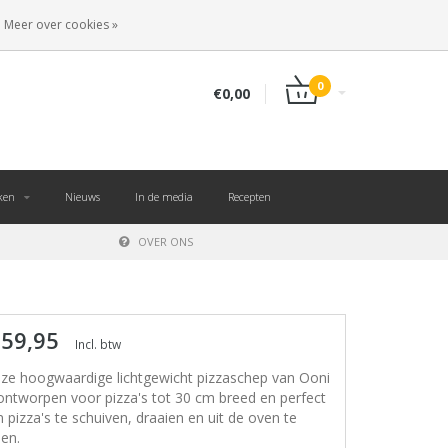
NL
INLOGGEN
REGISTREREN
Meer over cookies »
0
€0,00
ken
Nieuws
In de media
Recepten
OVER ONS
 59,95
Incl. btw
ze hoogwaardige lichtgewicht pizzaschep van Ooni
 ontworpen voor pizza's tot 30 cm breed en perfect
 pizza's te schuiven, draaien en uit de oven te
len.