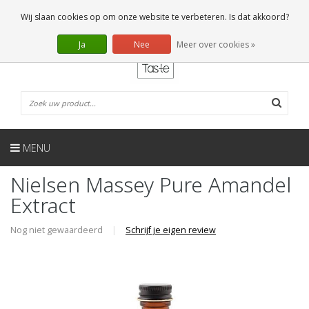
NL
0 Artikelen
Wij slaan cookies op om onze website te verbeteren. Is dat akkoord?
Ja
Nee
Meer over cookies »
MENU
Nielsen Massey Pure Amandel
Extract
Nog niet gewaardeerd
|
Schrijf je eigen review