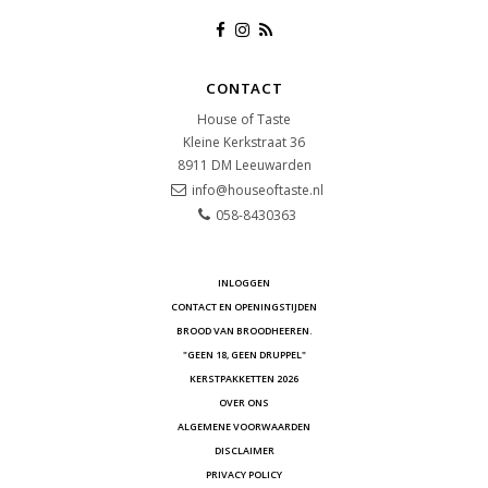
CONTACT
House of Taste
Kleine Kerkstraat 36
8911 DM
Leeuwarden
info@houseoftaste.nl
058-8430363
INLOGGEN
CONTACT EN OPENINGSTIJDEN
BROOD VAN BROODHEEREN.
"GEEN 18, GEEN DRUPPEL"
KERSTPAKKETTEN 2026
OVER ONS
ALGEMENE VOORWAARDEN
DISCLAIMER
PRIVACY POLICY