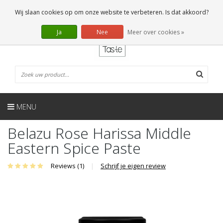
NL
0 Artikelen
Wij slaan cookies op om onze website te verbeteren. Is dat akkoord?
Ja
Nee
Meer over cookies »
MENU
Belazu Rose Harissa Middle
Eastern Spice Paste
Reviews (1)
|
Schrijf je eigen review