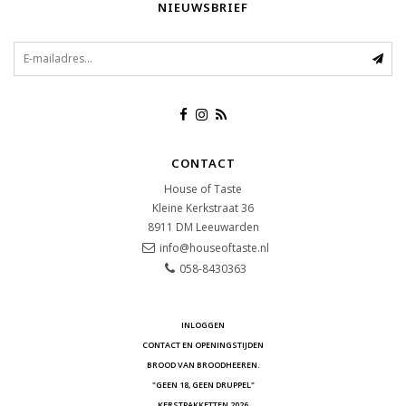
NIEUWSBRIEF
CONTACT
House of Taste
Kleine Kerkstraat 36
8911 DM
Leeuwarden
info@houseoftaste.nl
058-8430363
INLOGGEN
CONTACT EN OPENINGSTIJDEN
BROOD VAN BROODHEEREN.
"GEEN 18, GEEN DRUPPEL"
KERSTPAKKETTEN 2026