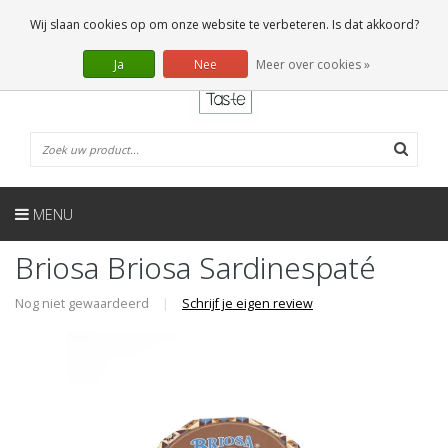
NL
0 Artikelen
Wij slaan cookies op om onze website te verbeteren. Is dat akkoord?
Ja
Nee
Meer over cookies »
MENU
Briosa Briosa Sardinespaté
Nog niet gewaardeerd
|
Schrijf je eigen review