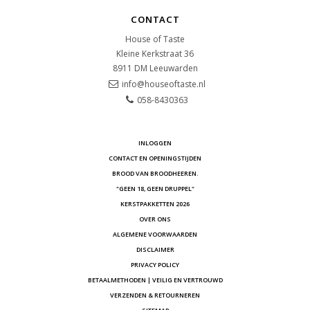
CONTACT
House of Taste
Kleine Kerkstraat 36
8911 DM
Leeuwarden
info@houseoftaste.nl
058-8430363
INLOGGEN
CONTACT EN OPENINGSTIJDEN
BROOD VAN BROODHEEREN.
"GEEN 18, GEEN DRUPPEL"
KERSTPAKKETTEN 2026
OVER ONS
ALGEMENE VOORWAARDEN
DISCLAIMER
PRIVACY POLICY
BETAALMETHODEN | VEILIG EN VERTROUWD
VERZENDEN & RETOURNEREN