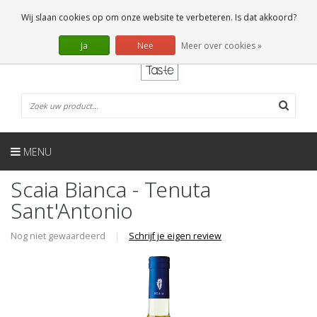
NL
0 Artikelen
Wij slaan cookies op om onze website te verbeteren. Is dat akkoord?
Ja
Nee
Meer over cookies »
MENU
Scaia Bianca - Tenuta
Sant'Antonio
Nog niet gewaardeerd
|
Schrijf je eigen review