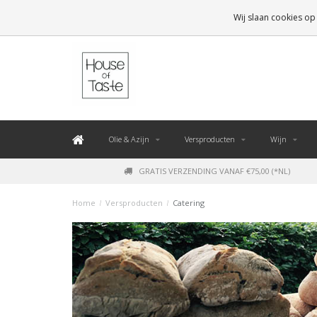
LEVERING BINNEN 48 UUR. *
Wij slaan cookies op
Olie & Azijn
Versproducten
Wijn
GRATIS VERZENDING VANAF €75,00 (*NL)
Home
/
Versproducten
/
Catering