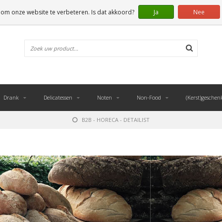
 om onze website te verbeteren. Is dat akkoord?
Ja
Nee
Drank
Delicatessen
Noten
Non-Food
(Kerst)geschen
B2B - HORECA - DETAILIST