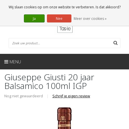
NL
0 Artikelen
Wij slaan cookies op om onze website te verbeteren. Is dat akkoord?
Ja
Nee
Meer over cookies »
MENU
Giuseppe Giusti 20 jaar
Balsamico 100ml IGP
Nog niet gewaardeerd
|
Schrijf je eigen review