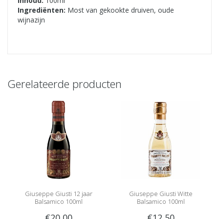
Inhoud:
100ml
Ingrediënten:
Most van gekookte druiven, oude
wijnazijn
Gerelateerde producten
Giuseppe Giusti 12 jaar
Giuseppe Giusti Witte
Balsamico 100ml
Balsamico 100ml
€20,00
€12,50