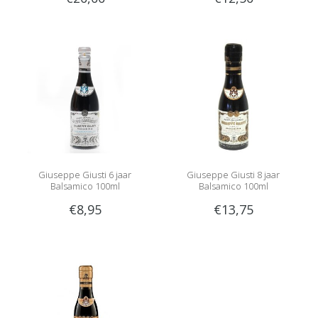
Giuseppe Giusti 6 jaar
Giuseppe Giusti 8 jaar
Balsamico 100ml
Balsamico 100ml
€8,95
€13,75