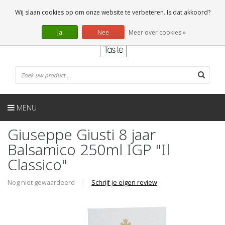
NL
0 Artikelen
Wij slaan cookies op om onze website te verbeteren. Is dat akkoord?
Ja
Nee
Meer over cookies »
MENU
Giuseppe Giusti 8 jaar
Balsamico 250ml IGP "Il
Classico"
Nog niet gewaardeerd
|
Schrijf je eigen review