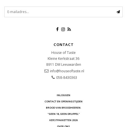
CONTACT
House of Taste
Kleine Kerkstraat 36
8911 DM
Leeuwarden
info@houseoftaste.nl
058-8430363
INLOGGEN
CONTACT EN OPENINGSTIJDEN
BROOD VAN BROODHEEREN.
"GEEN 18, GEEN DRUPPEL"
KERSTPAKKETTEN 2026
OVER ONS