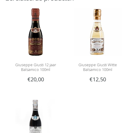
Giuseppe Giusti 12 jaar
Giuseppe Giusti Witte
Balsamico 100ml
Balsamico 100ml
€20,00
€12,50