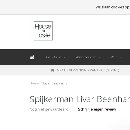
LEVERING BINNEN 48 UUR. *
Wij slaan cookies op
Olie & Azijn
Versproducten
Wijn
GRATIS VERZENDING VANAF €75,00 (*NL)
Home
/
Livar Beenham
Spijkerman Livar Beenh
Nog niet gewaardeerd
|
Schrijf je eigen review