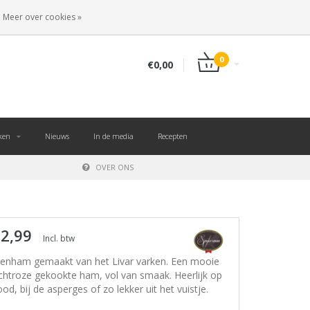
NL
INLOGGEN
REGISTREREN
Meer over cookies »
0
€0,00
ken
Nieuws
In de media
Recepten
OVER ONS
 2,99
Incl. btw
enham gemaakt van het Livar varken. Een mooie
chtroze gekookte ham, vol van smaak. Heerlijk op
ood, bij de asperges of zo lekker uit het vuistje.