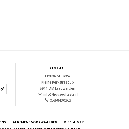
CONTACT
House of Taste
Kleine Kerkstraat 36
8911 DM
Leeuwarden
info@houseoftaste.nl
058-8430363
ONS
ALGEMENE VOORWAARDEN
DISCLAIMER