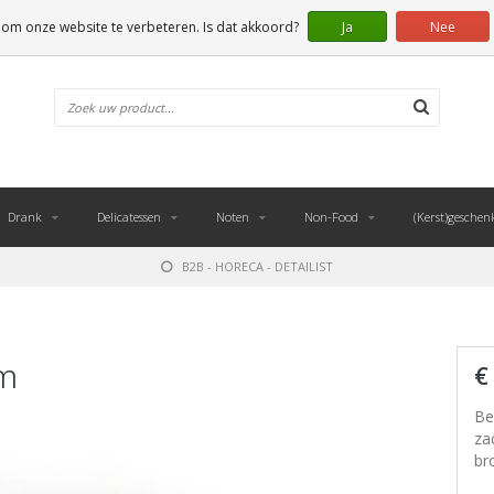
 om onze website te verbeteren. Is dat akkoord?
Ja
Nee
Drank
Delicatessen
Noten
Non-Food
(Kerst)geschen
B2B - HORECA - DETAILIST
am
€
Be
za
br