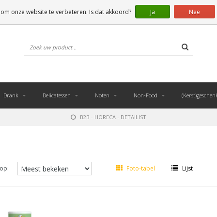
 om onze website te verbeteren. Is dat akkoord?
Ja
Nee
Drank
Delicatessen
Noten
Non-Food
(Kerst)geschen
B2B - HORECA - DETAILIST
op:
Foto-tabel
Lijst