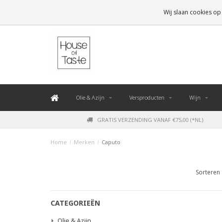
LEVERING BINNEN 48 UUR. *
Wij slaan cookies op
Olie & Azijn
Versproducten
Wijn
GRATIS VERZENDING VANAF €75,00 (*NL)
Home
/
Merken
/
Caputo
Sorteren 
CATEGORIEËN
Olie & Azijn