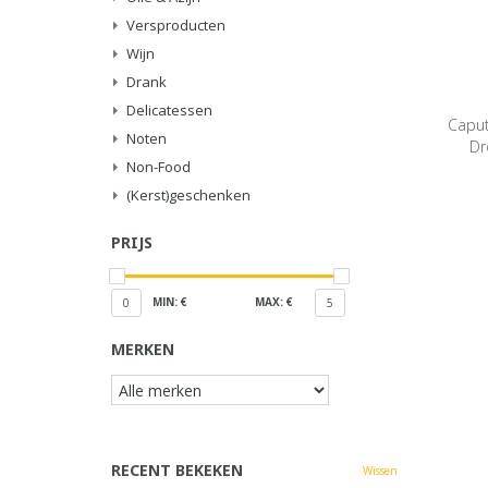
Versproducten
Wijn
Drank
Delicatessen
Caput
Noten
Dr
Non-Food
(Kerst)geschenken
PRIJS
MIN: €
MAX: €
0
5
MERKEN
RECENT BEKEKEN
Wissen