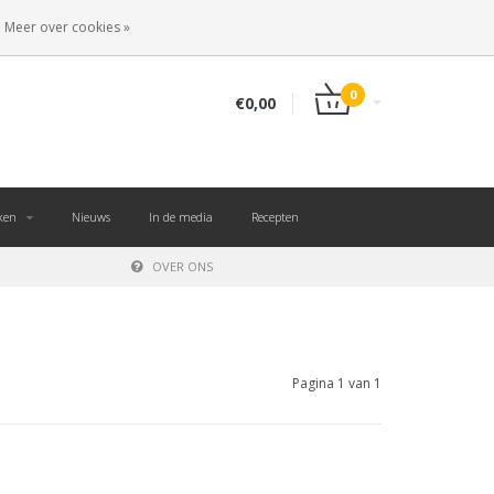
NL
INLOGGEN
REGISTREREN
Meer over cookies »
0
€0,00
ken
Nieuws
In de media
Recepten
OVER ONS
Pagina 1 van 1