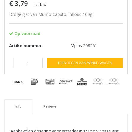
€ 3,79
Incl. btw
Droge gist van Mulino Caputo. Inhoud 100g
Op voorraad
Artikelnummer:
Mplus 208261
TOEVOEGEN AAN WINKELWAGEN
Info
Reviews
Aanbevolen dosering voor pizzadeeg: 1/3 t.o.v. verse gist.