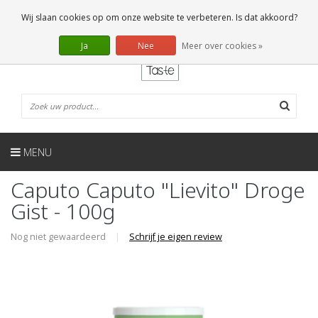
NL
0 Artikelen
Wij slaan cookies op om onze website te verbeteren. Is dat akkoord?
Ja
Nee
Meer over cookies »
MENU
Caputo Caputo "Lievito" Droge
Gist - 100g
Nog niet gewaardeerd
|
Schrijf je eigen review