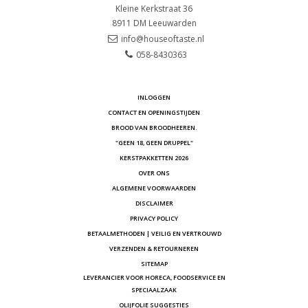
Kleine Kerkstraat 36
8911 DM
Leeuwarden
info@houseoftaste.nl
058-8430363
INLOGGEN
CONTACT EN OPENINGSTIJDEN
BROOD VAN BROODHEEREN.
"GEEN 18, GEEN DRUPPEL"
KERSTPAKKETTEN 2026
OVER ONS
ALGEMENE VOORWAARDEN
DISCLAIMER
PRIVACY POLICY
BETAALMETHODEN | VEILIG EN VERTROUWD
VERZENDEN & RETOURNEREN
SITEMAP
LEVERANCIER VOOR HORECA, FOODSERVICE EN
SPECIAALZAAK
OLIJFOLIE SUGGESTIES