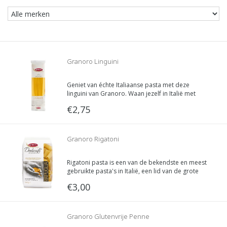
Granoro Linguini
Geniet van échte Italiaanse pasta met deze
linguini van Granoro. Waan jezelf in Italië met
deze lange pastasoort gemaakt van harde
€2,75
durumtarwe. Ideaal om bijvoorbeeld pasta
carbonara mee te maken.
Granoro Rigatoni
Rigatoni pasta is een van de bekendste en meest
gebruikte pasta's in Italië, een lid van de grote
familie van korte pasta's waartoe ook penne
€3,00
behoort. Ze hebben een geribbelde buitenkant
en zijn vrij breed in diameter.
Granoro Glutenvrije Penne