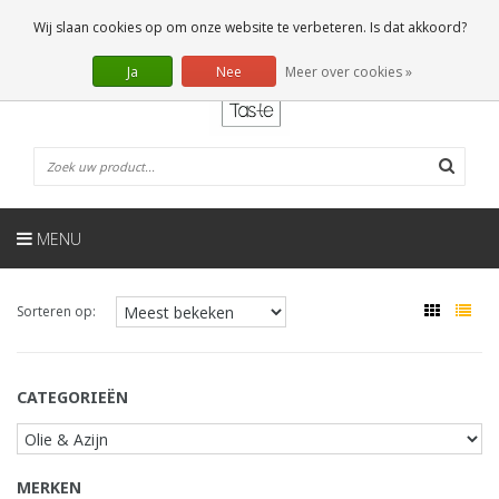
NL
0 Artikelen
Wij slaan cookies op om onze website te verbeteren. Is dat akkoord?
Ja
Nee
Meer over cookies »
MENU
Sorteren op:
CATEGORIEËN
MERKEN