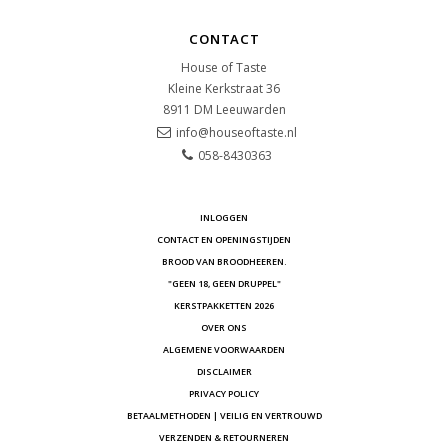
CONTACT
House of Taste
Kleine Kerkstraat 36
8911 DM
Leeuwarden
info@houseoftaste.nl
058-8430363
INLOGGEN
CONTACT EN OPENINGSTIJDEN
BROOD VAN BROODHEEREN.
"GEEN 18, GEEN DRUPPEL"
KERSTPAKKETTEN 2026
OVER ONS
ALGEMENE VOORWAARDEN
DISCLAIMER
PRIVACY POLICY
BETAALMETHODEN | VEILIG EN VERTROUWD
VERZENDEN & RETOURNEREN