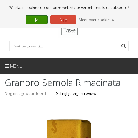
NL
0 Artikelen
Wij slaan cookies op om onze website te verbeteren. Is dat akkoord?
Ja
Nee
Meer over cookies »
MENU
Granoro Semola Rimacinata
Nog niet gewaardeerd
|
Schrijf je eigen review