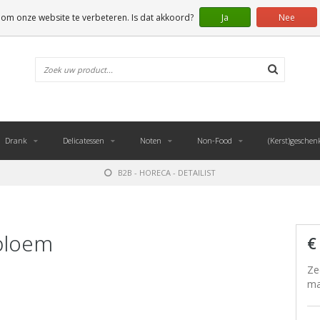
 om onze website te verbeteren. Is dat akkoord?
Ja
Nee
Drank
Delicatessen
Noten
Non-Food
(Kerst)geschen
B2B - HORECA - DETAILIST
bloem
€
Ze
ma