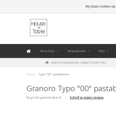
LEVERING BINNEN 48 UUR. *
Wij slaan cookies op
Olie & Azijn
Versproducten
Wijn
GRATIS VERZENDING VANAF €75,00 (*NL)
Home
/
Typo "00" pastabloem
Granoro Typo "00" pasta
Nog niet gewaardeerd
|
Schrijf je eigen review