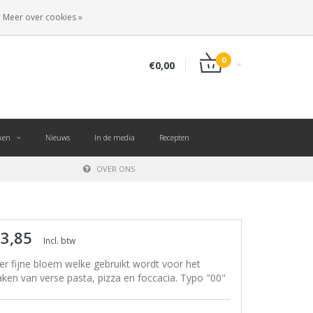
NL
INLOGGEN
REGISTREREN
Meer over cookies »
0
€0,00
ken
Nieuws
In de media
Recepten
OVER ONS
 3,85
Incl. btw
er fijne bloem welke gebruikt wordt voor het
ken van verse pasta, pizza en foccacia. Typo "00"