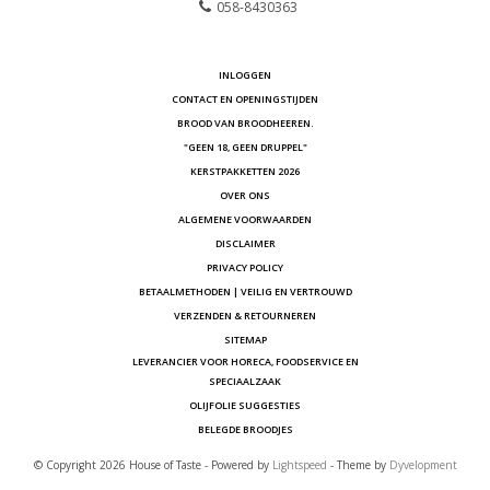
058-8430363
INLOGGEN
CONTACT EN OPENINGSTIJDEN
BROOD VAN BROODHEEREN.
"GEEN 18, GEEN DRUPPEL"
KERSTPAKKETTEN 2026
OVER ONS
ALGEMENE VOORWAARDEN
DISCLAIMER
PRIVACY POLICY
BETAALMETHODEN | VEILIG EN VERTROUWD
VERZENDEN & RETOURNEREN
SITEMAP
LEVERANCIER VOOR HORECA, FOODSERVICE EN
SPECIAALZAAK
OLIJFOLIE SUGGESTIES
BELEGDE BROODJES
© Copyright 2026 House of Taste - Powered by
Lightspeed
- Theme by
Dyvelopment