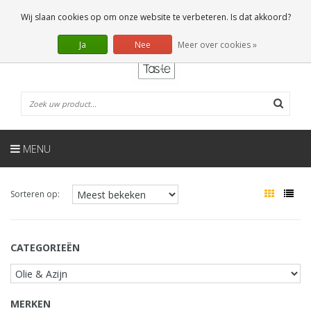
NL
0 Artikelen
Wij slaan cookies op om onze website te verbeteren. Is dat akkoord?
Ja
Nee
Meer over cookies »
MENU
Sorteren op:
CATEGORIEËN
MERKEN