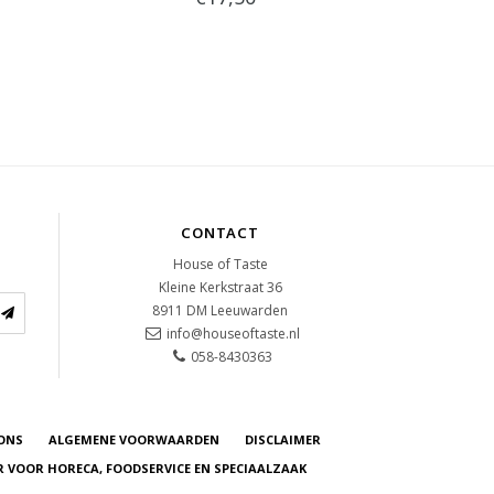
CONTACT
House of Taste
Kleine Kerkstraat 36
8911 DM
Leeuwarden
info@houseoftaste.nl
058-8430363
ONS
ALGEMENE VOORWAARDEN
DISCLAIMER
R VOOR HORECA, FOODSERVICE EN SPECIAALZAAK