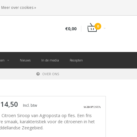
NL
INLOGGEN
REGISTREREN
Meer over cookies »
0
€0,00
ken
Nieuws
In de media
Recepten
OVER ONS
 14,50
Incl. btw
 Citroen Siroop van Agroposta op fles. Een fris
re smaak, karakteristiek voor de citroenen in het
ddellandse Zeegebied.