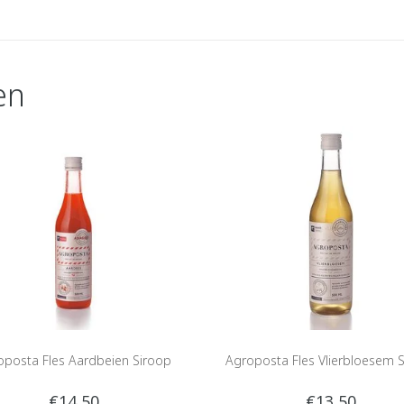
en
oposta Fles Aardbeien Siroop
Agroposta Fles Vlierbloesem 
€14,50
€13,50