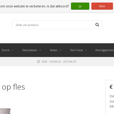
 om onze website te verbeteren. Is dat akkoord?
Ja
Nee
Drank
Delicatessen
Noten
Non-Food
(Kerst)geschen
B2B - HORECA - DETAILIST
 op fles
€
De
zu
Mi