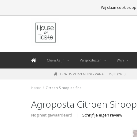
LEVERING BINNEN 48 UUR. *
Wij slaan cookies op
Olie & Azijn
Versproducten
Wijn
GRATIS VERZENDING VANAF €75,00 (*NL)
Home
/
Citroen Siroop op fles
Agroposta Citroen Siroop
Nog niet gewaardeerd
|
Schrijf je eigen review