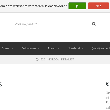
 om onze website te verbeteren. Is dat akkoord?
Ja
Nee
Drank
Delicatessen
Noten
Non-Food
(Kerst)geschen
B2B - HORECA - DETAILIST
s
€
Ge
in
Fa
sa