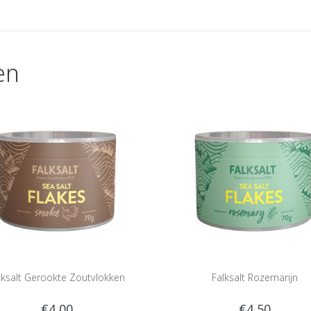
en
lksalt Gerookte Zoutvlokken
Falksalt Rozemarijn
€4,00
€4,50