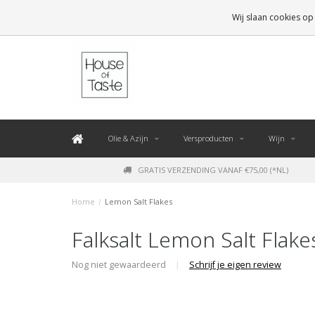
LEVERING BINNEN 48 UUR. *
Wij slaan cookies op
Olie & Azijn
Versproducten
Wijn
GRATIS VERZENDING VANAF €75,00 (*NL)
Home
/
Lemon Salt Flakes
Falksalt Lemon Salt Flake
Nog niet gewaardeerd
|
Schrijf je eigen review