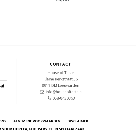
CONTACT
House of Taste
Kleine Kerkstraat 36
8911 DM
Leeuwarden
info@houseoftaste.nl
058-8430363
ONS
ALGEMENE VOORWAARDEN
DISCLAIMER
R VOOR HORECA, FOODSERVICE EN SPECIAALZAAK