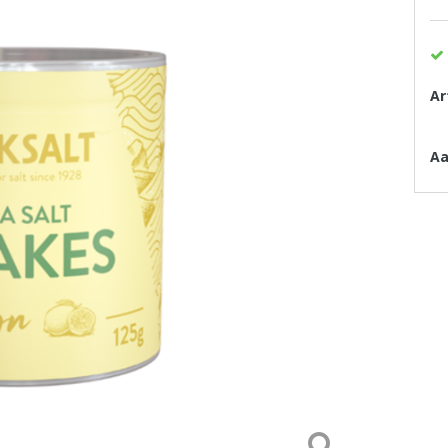
Ar
Aa