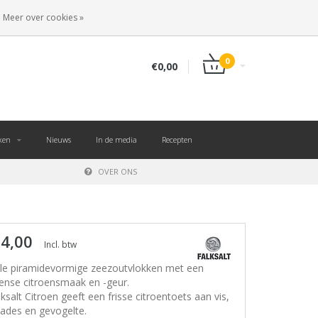
NL
INLOGGEN
REGISTREREN
Meer over cookies »
0
€0,00
ken
Nieuws
In de media
Recepten
OVER ONS
 4,00
Incl. btw
le piramidevormige zeezoutvlokken met een
tense citroensmaak en -geur.
lksalt Citroen geeft een frisse citroentoets aan vis,
lades en gevogelte.