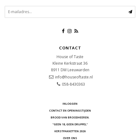
CONTACT
House of Taste
Kleine Kerkstraat 36
8911 DM
Leeuwarden
info@houseoftaste.nl
058-8430363
INLOGGEN
CONTACT EN OPENINGSTIJDEN
BROOD VAN BROODHEEREN.
"GEEN 18, GEEN DRUPPEL"
KERSTPAKKETTEN 2026
OVER ONS