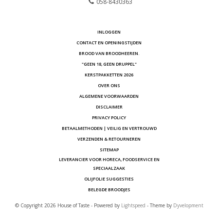
058-8430363
INLOGGEN
CONTACT EN OPENINGSTIJDEN
BROOD VAN BROODHEEREN.
"GEEN 18, GEEN DRUPPEL"
KERSTPAKKETTEN 2026
OVER ONS
ALGEMENE VOORWAARDEN
DISCLAIMER
PRIVACY POLICY
BETAALMETHODEN | VEILIG EN VERTROUWD
VERZENDEN & RETOURNEREN
SITEMAP
LEVERANCIER VOOR HORECA, FOODSERVICE EN
SPECIAALZAAK
OLIJFOLIE SUGGESTIES
BELEGDE BROODJES
© Copyright 2026 House of Taste - Powered by
Lightspeed
- Theme by
Dyvelopment