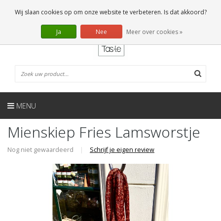
NL
0 Artikelen
Wij slaan cookies op om onze website te verbeteren. Is dat akkoord?
Ja
Nee
Meer over cookies »
MENU
Mienskiep Fries Lamsworstje
Nog niet gewaardeerd
|
Schrijf je eigen review