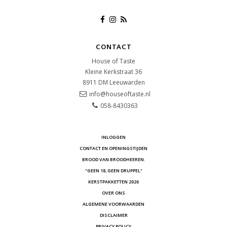
CONTACT
House of Taste
Kleine Kerkstraat 36
8911 DM
Leeuwarden
info@houseoftaste.nl
058-8430363
INLOGGEN
CONTACT EN OPENINGSTIJDEN
BROOD VAN BROODHEEREN.
"GEEN 18, GEEN DRUPPEL"
KERSTPAKKETTEN 2026
OVER ONS
ALGEMENE VOORWAARDEN
DISCLAIMER
PRIVACY POLICY