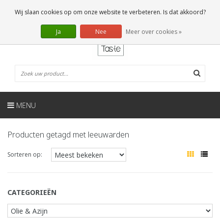
NL
0 Artikelen
Wij slaan cookies op om onze website te verbeteren. Is dat akkoord?
Ja
Nee
Meer over cookies »
MENU
Producten getagd met leeuwarden
Sorteren op:
CATEGORIEËN