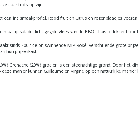
 ze daar trots op zijn.
t een fris smaakprofiel. Rood fruit en Citrus en rozenblaadjes voer
ijke maaltijdsalade, licht gegrild vlees van de BBQ thuis of lekker boor
akt sinds 2007 de prijswinnende MIP Rosé. Verschillende grote prijz
an hun prijzenkast.
%) Grenache (20%) groeien is een steenachtige grond. Door het klimaat
Op deze manier kunnen Guillaume en Virgine op een natuurlijke manier 