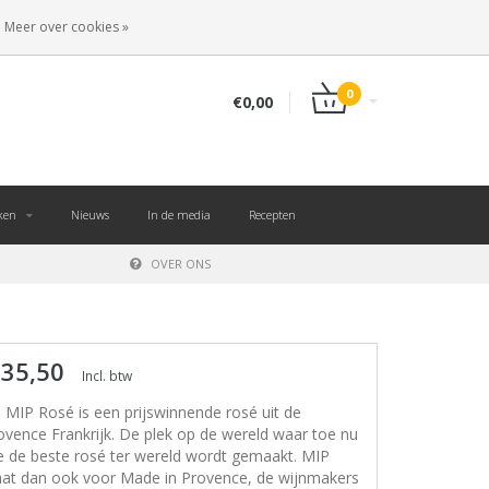
NL
INLOGGEN
REGISTREREN
Meer over cookies »
0
€0,00
ken
Nieuws
In de media
Recepten
OVER ONS
 35,50
Incl. btw
 MIP Rosé is een prijswinnende rosé uit de
ovence Frankrijk. De plek op de wereld waar toe nu
e de beste rosé ter wereld wordt gemaakt. MIP
aat dan ook voor Made in Provence, de wijnmakers