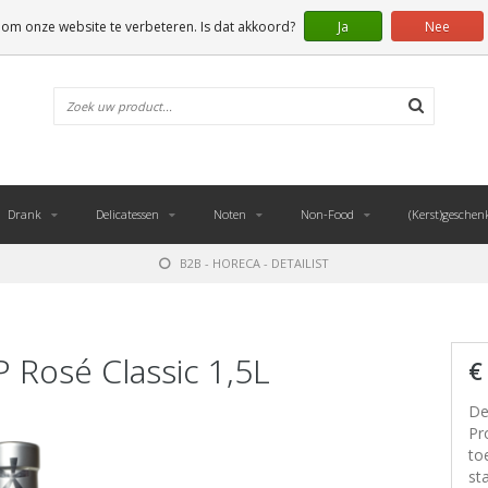
 om onze website te verbeteren. Is dat akkoord?
Ja
Nee
Drank
Delicatessen
Noten
Non-Food
(Kerst)geschen
B2B - HORECA - DETAILIST
 Rosé Classic 1,5L
€
De
Pr
to
st