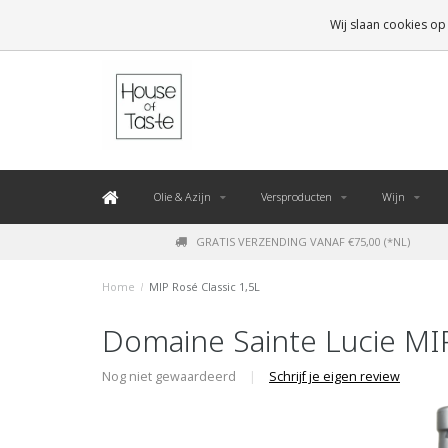
LEVERING BINNEN 48 UUR. *
Wij slaan cookies op
Olie & Azijn
Versproducten
Wijn
GRATIS VERZENDING VANAF €75,00 (*NL)
Home
/
MIP Rosé Classic 1,5L
Domaine Sainte Lucie MIP
Nog niet gewaardeerd
|
Schrijf je eigen review