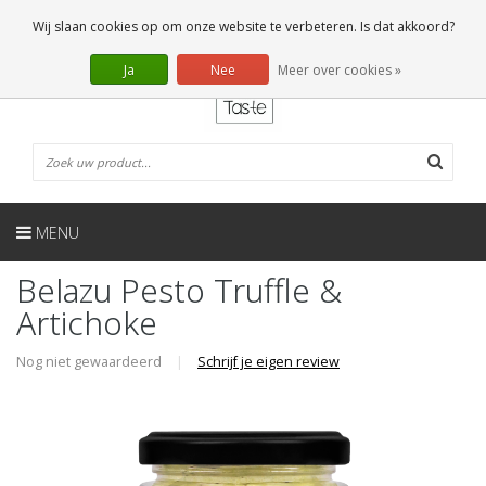
NL
0 Artikelen
Wij slaan cookies op om onze website te verbeteren. Is dat akkoord?
Ja
Nee
Meer over cookies »
MENU
Belazu Pesto Truffle &
Artichoke
Nog niet gewaardeerd
|
Schrijf je eigen review