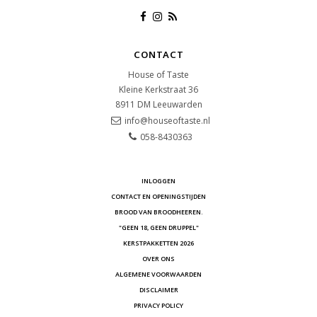
CONTACT
House of Taste
Kleine Kerkstraat 36
8911 DM
Leeuwarden
info@houseoftaste.nl
058-8430363
INLOGGEN
CONTACT EN OPENINGSTIJDEN
BROOD VAN BROODHEEREN.
"GEEN 18, GEEN DRUPPEL"
KERSTPAKKETTEN 2026
OVER ONS
ALGEMENE VOORWAARDEN
DISCLAIMER
PRIVACY POLICY