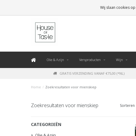
LEVERING BINNEN 48 UUR. *
Wij slaan cookies op
Olie & Azijn
Versproducten
Wijn
GRATIS VERZENDING VANAF €75,00 (*NL)
Home
/
Zoekresultaten voor mienskiep
Zoekresultaten voor mienskiep
Sorteren 
CATEGORIEËN
Olie & Azijn