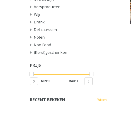
Versproducten
Wijn
Drank
Delicatessen
Noten
Non-Food
(Kerst)geschenken
PRIJS
MIN: €
MAX: €
0
5
RECENT BEKEKEN
Wissen