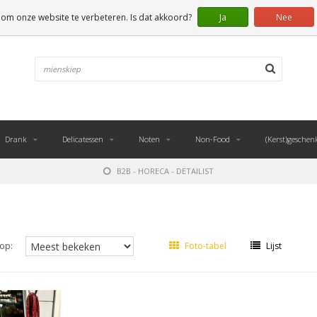
 om onze website te verbeteren. Is dat akkoord?
Ja
Nee
Drank
Delicatessen
Noten
Non-Food
(Kerst)geschen
B2B - HORECA - DETAILIST
op:
Foto-tabel
Lijst