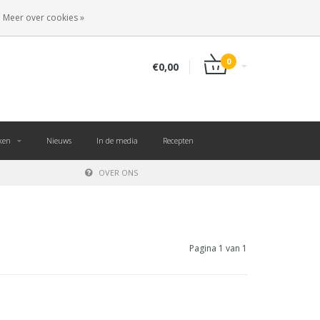
NL
INLOGGEN
REGISTREREN
Meer over cookies »
0
€0,00
ken
Nieuws
In de media
Recepten
OVER ONS
Pagina 1 van 1