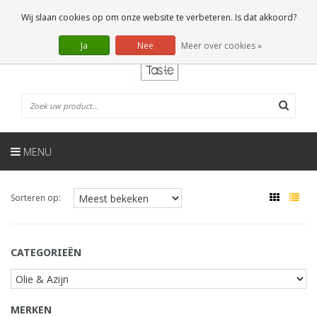
NL
0 Artikelen
Wij slaan cookies op om onze website te verbeteren. Is dat akkoord?
Ja
Nee
Meer over cookies »
MENU
Sorteren op:
CATEGORIEËN
MERKEN