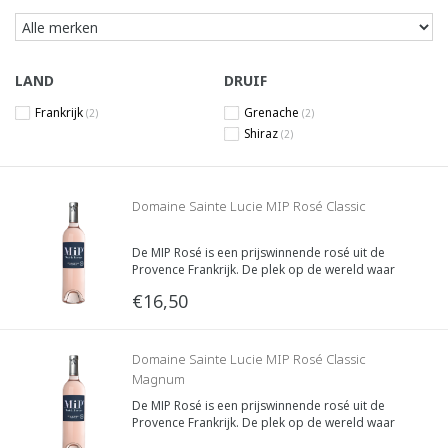
LAND
DRUIF
Frankrijk
Grenache
(2)
(2)
Shiraz
(2)
Domaine Sainte Lucie MIP Rosé Classic
De MIP Rosé is een prijswinnende rosé uit de
Provence Frankrijk. De plek op de wereld waar
toe nu toe de beste rosé ter wereld wordt
€16,50
gemaakt. MIP staat dan ook voor Made in
Provence, de wijnmakers laten zo zien dat ze
daar trots op zijn.
Domaine Sainte Lucie MIP Rosé Classic
Magnum
De MIP Rosé is een prijswinnende rosé uit de
Provence Frankrijk. De plek op de wereld waar
toe nu toe de beste rosé ter wereld wordt