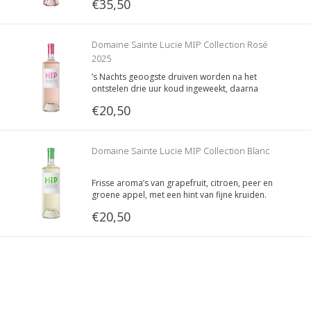
€35,50
gemaakt. MIP staat dan ook voor Made in
Provence, de wijnmakers laten zo zien dat ze
daar trots op zijn.
Domaine Sainte Lucie MIP Collection Rosé
2025
’s Nachts geoogste druiven worden na het
ontstelen drie uur koud ingeweekt, daarna
geperst en apart vergist in gekoelde tanks. Deze
€20,50
methode zorgt voor de verfijnde, lichte kleur en
het frisse, elegante karakter van de wijn.
Domaine Sainte Lucie MIP Collection Blanc
Frisse aroma’s van grapefruit, citroen, peer en
groene appel, met een hint van fijne kruiden.
Volle structuur en een verleidelijke, lange
€20,50
afdronk.
Serveertip
Perfect als aperitief en bij lichte gerechten,
gegrild vlees en de Provençaalse keuken.