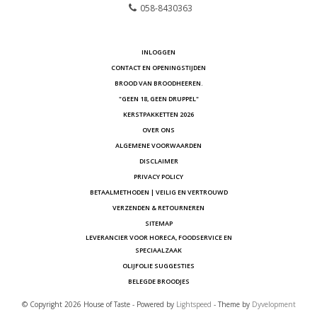
058-8430363
INLOGGEN
CONTACT EN OPENINGSTIJDEN
BROOD VAN BROODHEEREN.
"GEEN 18, GEEN DRUPPEL"
KERSTPAKKETTEN 2026
OVER ONS
ALGEMENE VOORWAARDEN
DISCLAIMER
PRIVACY POLICY
BETAALMETHODEN | VEILIG EN VERTROUWD
VERZENDEN & RETOURNEREN
SITEMAP
LEVERANCIER VOOR HORECA, FOODSERVICE EN
SPECIAALZAAK
OLIJFOLIE SUGGESTIES
BELEGDE BROODJES
© Copyright 2026 House of Taste - Powered by
Lightspeed
- Theme by
Dyvelopment