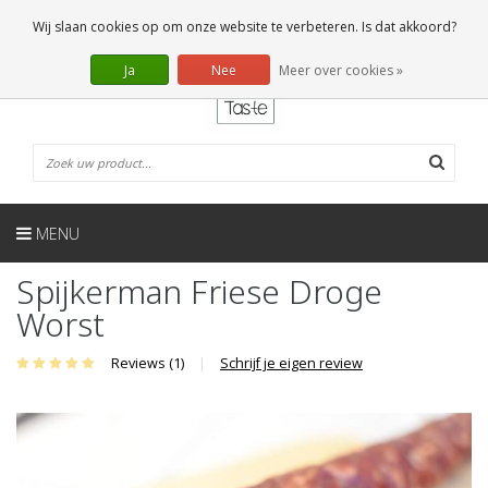
NL
0 Artikelen
Wij slaan cookies op om onze website te verbeteren. Is dat akkoord?
Ja
Nee
Meer over cookies »
MENU
Spijkerman Friese Droge
Worst
Reviews (1)
|
Schrijf je eigen review