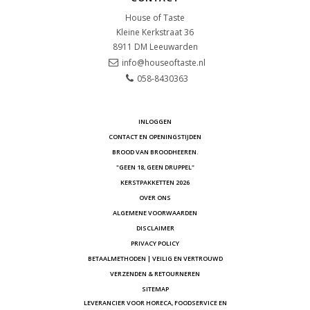
House of Taste
Kleine Kerkstraat 36
8911 DM
Leeuwarden
info@houseoftaste.nl
058-8430363
INLOGGEN
CONTACT EN OPENINGSTIJDEN
BROOD VAN BROODHEEREN.
"GEEN 18, GEEN DRUPPEL"
KERSTPAKKETTEN 2026
OVER ONS
ALGEMENE VOORWAARDEN
DISCLAIMER
PRIVACY POLICY
BETAALMETHODEN | VEILIG EN VERTROUWD
VERZENDEN & RETOURNEREN
SITEMAP
LEVERANCIER VOOR HORECA, FOODSERVICE EN