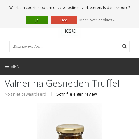
NL
0 Artikelen
Wij slaan cookies op om onze website te verbeteren. Is dat akkoord?
Ja
Nee
Meer over cookies »
MENU
Valnerina Gesneden Truffel
Nog niet gewaardeerd
|
Schrijf je eigen review