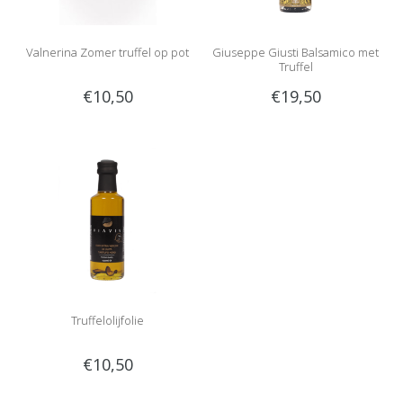
Valnerina Zomer truffel op pot
Giuseppe Giusti Balsamico met
Truffel
€10,50
€19,50
Truffelolijfolie
€10,50