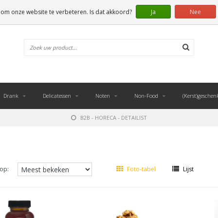
 om onze website te verbeteren. Is dat akkoord?
Ja
Nee
Drank
Delicatessen
Noten
Non-Food
(Kerst)geschen
B2B - HORECA - DETAILIST
op:
Foto-tabel
Lijst