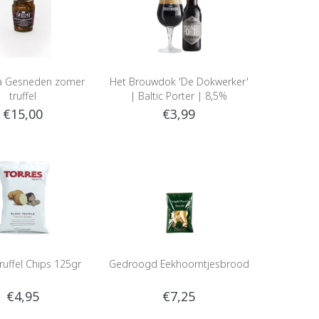
na Gesneden zomer
Het Brouwdok 'De Dokwerker'
truffel
| Baltic Porter | 8,5%
€15,00
€3,99
Truffel Chips 125gr
Gedroogd Eekhoorntjesbrood
€4,95
€7,25