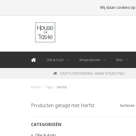
LEVERING BINNEN 48 UUR. *
Wij slaan cookies op
Olie & Azijn
Versproducten
Wijn
GRATIS VERZENDING VANAF €75,00 (*NL)
Home
/
Tags
/
Herfst
Producten getagd met Herfst
Sorteren 
CATEGORIEËN
Olie & Azijn