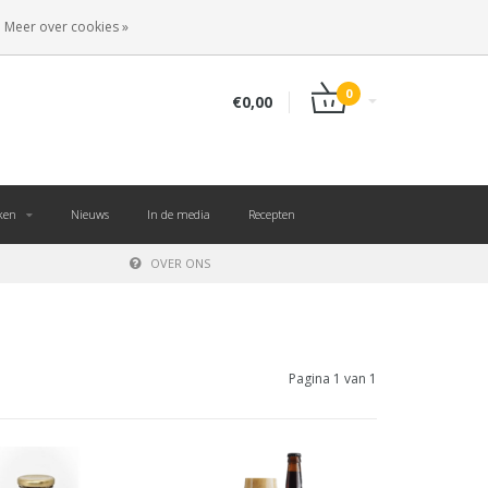
NL
INLOGGEN
REGISTREREN
Meer over cookies »
0
€0,00
ken
Nieuws
In de media
Recepten
OVER ONS
Pagina 1 van 1