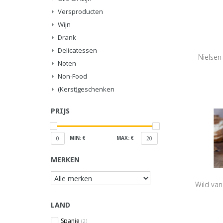
Versproducten
Wijn
Drank
Delicatessen
Nielsen
Noten
Non-Food
(Kerst)geschenken
PRIJS
MIN: €
MAX: €
0
20
MERKEN
Wild van
LAND
Spanje
(2)