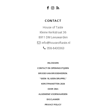
CONTACT
House of Taste
Kleine Kerkstraat 36
8911 DM
Leeuwarden
info@houseoftaste.nl
058-8430363
INLOGGEN
CONTACT EN OPENINGSTIJDEN
BROOD VAN BROODHEEREN.
"GEEN 18, GEEN DRUPPEL"
KERSTPAKKETTEN 2026
OVER ONS
ALGEMENE VOORWAARDEN
DISCLAIMER
PRIVACY POLICY