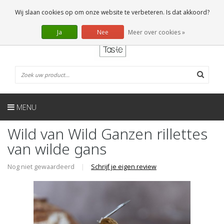
NL
0 Artikelen
Wij slaan cookies op om onze website te verbeteren. Is dat akkoord?
Ja
Nee
Meer over cookies »
MENU
Wild van Wild Ganzen rillettes
van wilde gans
Nog niet gewaardeerd
|
Schrijf je eigen review