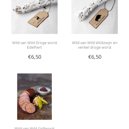
Wild van Wild Droge worst
Wild van Wild Wildzwijn en
Edelhert
venkel droge worst
€6,50
€6,50
Wild van Wild Grillworst