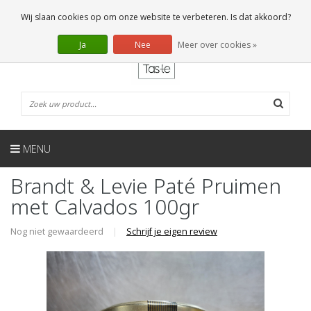
NL
0 Artikelen
Wij slaan cookies op om onze website te verbeteren. Is dat akkoord?
Ja
Nee
Meer over cookies »
MENU
Brandt & Levie Paté Pruimen
met Calvados 100gr
Nog niet gewaardeerd
|
Schrijf je eigen review