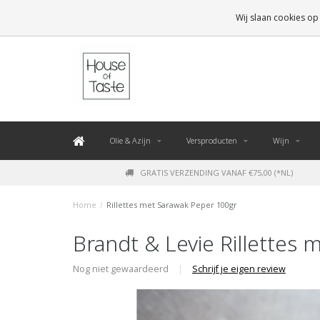
LEVERING BINNEN 48 UUR. *
Wij slaan cookies op
Olie & Azijn
Versproducten
Wijn
GRATIS VERZENDING VANAF €75,00 (*NL)
Home
/
Rillettes met Sarawak Peper 100gr
Brandt & Levie Rillettes
Nog niet gewaardeerd
|
Schrijf je eigen review