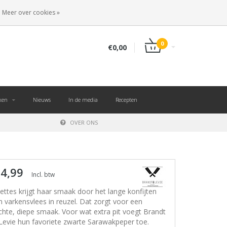
NL
INLOGGEN
REGISTREREN
Meer over cookies »
0
€0,00
ken
Nieuws
In de media
Recepten
OVER ONS
 4,99
Incl. btw
llettes krijgt haar smaak door het lange konfijten
n varkensvlees in reuzel. Dat zorgt voor een
chte, diepe smaak. Voor wat extra pit voegt Brandt
Levie hun favoriete zwarte Sarawakpeper toe.