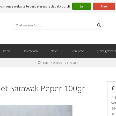
 om onze website te verbeteren. Is dat akkoord?
Ja
Nee
Drank
Delicatessen
Noten
Non-Food
(Kerst)geschen
B2B - HORECA - DETAILIST
 met Sarawak Peper 100gr
€
Ri
va
za
& 