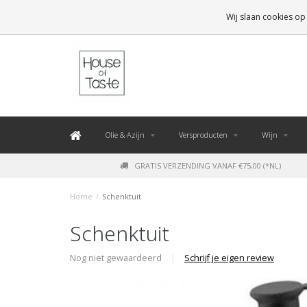
LEVERING BINNEN 48 UUR. *
Wij slaan cookies op
Olie & Azijn
Versproducten
Wijn
GRATIS VERZENDING VANAF €75,00 (*NL)
Home
/
Schenktuit
Schenktuit
Nog niet gewaardeerd
|
Schrijf je eigen review