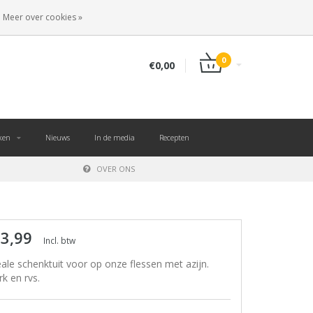
NL
INLOGGEN
REGISTREREN
Meer over cookies »
0
€0,00
ken
Nieuws
In de media
Recepten
OVER ONS
 3,99
Incl. btw
eale schenktuit voor op onze flessen met azijn.
rk en rvs.