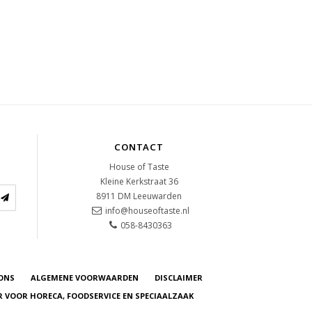
CONTACT
House of Taste
Kleine Kerkstraat 36
8911 DM
Leeuwarden
info@houseoftaste.nl
058-8430363
ONS
ALGEMENE VOORWAARDEN
DISCLAIMER
R VOOR HORECA, FOODSERVICE EN SPECIAALZAAK