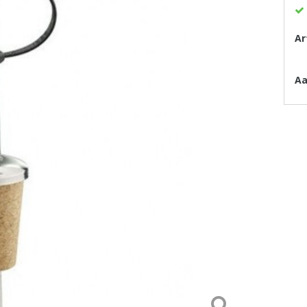
Ar
Aa