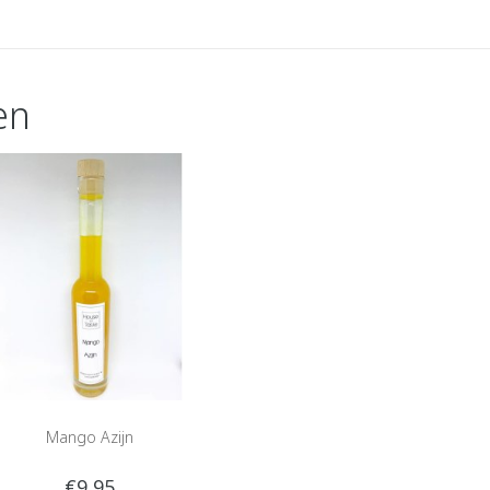
en
Mango Azijn
€9,95