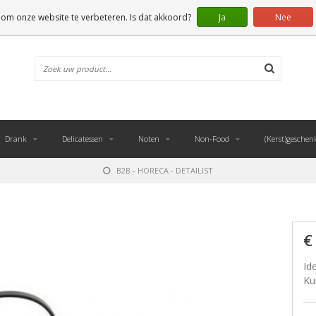
 om onze website te verbeteren. Is dat akkoord?
Ja
Nee
Drank
Delicatessen
Noten
Non-Food
(Kerst)geschen
B2B - HORECA - DETAILIST
€
Id
Ku