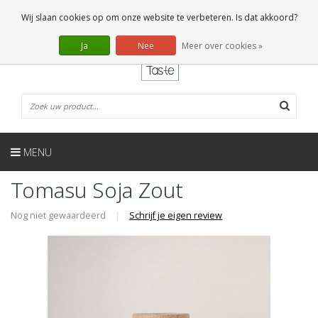
NL
0 Artikelen
Wij slaan cookies op om onze website te verbeteren. Is dat akkoord?
Ja
Nee
Meer over cookies »
MENU
Tomasu Soja Zout
Nog niet gewaardeerd
|
Schrijf je eigen review