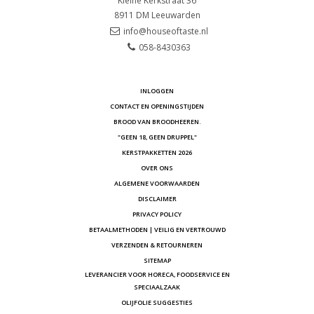
Kleine Kerkstraat 36
8911 DM
Leeuwarden
info@houseoftaste.nl
058-8430363
INLOGGEN
CONTACT EN OPENINGSTIJDEN
BROOD VAN BROODHEEREN.
"GEEN 18, GEEN DRUPPEL"
KERSTPAKKETTEN 2026
OVER ONS
ALGEMENE VOORWAARDEN
DISCLAIMER
PRIVACY POLICY
BETAALMETHODEN | VEILIG EN VERTROUWD
VERZENDEN & RETOURNEREN
SITEMAP
LEVERANCIER VOOR HORECA, FOODSERVICE EN
SPECIAALZAAK
OLIJFOLIE SUGGESTIES