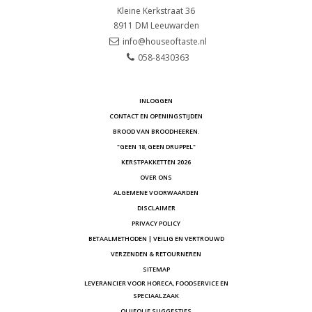
Kleine Kerkstraat 36
8911 DM
Leeuwarden
info@houseoftaste.nl
058-8430363
INLOGGEN
CONTACT EN OPENINGSTIJDEN
BROOD VAN BROODHEEREN.
"GEEN 18, GEEN DRUPPEL"
KERSTPAKKETTEN 2026
OVER ONS
ALGEMENE VOORWAARDEN
DISCLAIMER
PRIVACY POLICY
BETAALMETHODEN | VEILIG EN VERTROUWD
VERZENDEN & RETOURNEREN
SITEMAP
LEVERANCIER VOOR HORECA, FOODSERVICE EN
SPECIAALZAAK
OLIJFOLIE SUGGESTIES