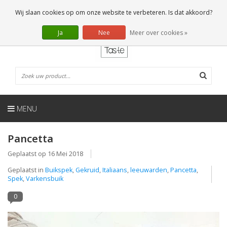
NL
0 Artikelen
Wij slaan cookies op om onze website te verbeteren. Is dat akkoord?
Ja
Nee
Meer over cookies »
MENU
Pancetta
Geplaatst op
16 Mei 2018
Geplaatst in
Buikspek
,
Gekruid
,
Italiaans
,
leeuwarden
,
Pancetta
,
Spek
,
Varkensbuik
0