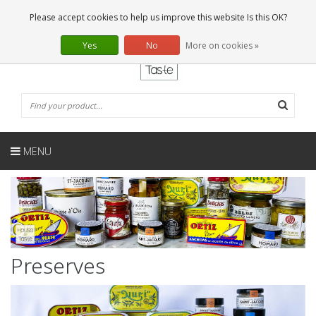
EN
0 Articles
Please accept cookies to help us improve this website Is this OK?
Yes
No
More on cookies »
MENU
Preserves