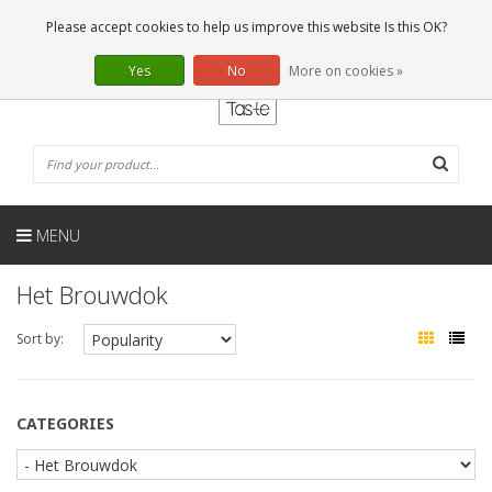
EN
0 Articles
Please accept cookies to help us improve this website Is this OK?
Yes
No
More on cookies »
MENU
Het Brouwdok
Sort by:
CATEGORIES