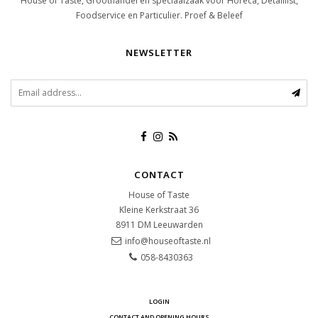
House of Taste, Groothandel en speciaalzaak voor Horeca, Detaillist,
Foodservice en Particulier. Proef & Beleef
NEWSLETTER
CONTACT
House of Taste
Kleine Kerkstraat 36
8911 DM
Leeuwarden
info@houseoftaste.nl
058-8430363
LOGIN
CONTACT AND OPENING HOURS