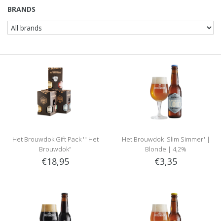
BRANDS
Het Brouwdok Gift Pack '" Het
Het Brouwdok 'Slim Simmer' |
Brouwdok"
Blonde | 4,2%
€18,95
€3,35