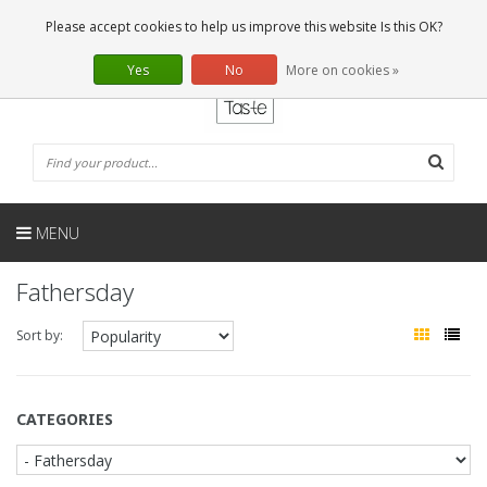
EN
0 Articles
Please accept cookies to help us improve this website Is this OK?
Yes
No
More on cookies »
MENU
Fathersday
Sort by:
CATEGORIES