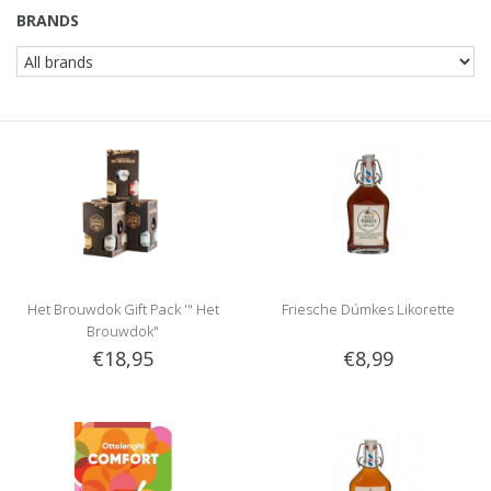
BRANDS
Het Brouwdok Gift Pack '" Het
Friesche Dúmkes Likorette
Brouwdok"
€18,95
€8,99