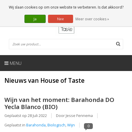
NL
0 Artikelen
Wij slaan cookies op om onze website te verbeteren. Is dat akkoord?
Ja
Nee
Meer over cookies »
MENU
Nieuws van House of Taste
Wijn van het moment: Barahonda DO
Yecla Blanco (BIO)
Geplaatst op
28 Juli 2022
Door Jesse Fennema
Geplaatst in
Barahonda
,
Biologisch
,
Wijn
0