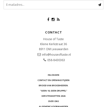
CONTACT
House of Taste
Kleine Kerkstraat 36
8911 DM
Leeuwarden
info@houseoftaste.nl
058-8430363
INLOGGEN
CONTACT EN OPENINGSTIJDEN
BROOD VAN BROODHEEREN.
"GEEN 18, GEEN DRUPPEL"
KERSTPAKKETTEN 2026
OVER ONS
ALGEMENE VOORWAARDEN