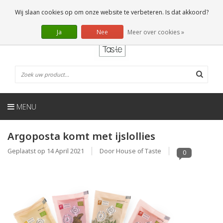
NL
0 Artikelen
Wij slaan cookies op om onze website te verbeteren. Is dat akkoord?
Ja
Nee
Meer over cookies »
MENU
Argoposta komt met ijslollies
Geplaatst op
14 April 2021
Door House of Taste
0