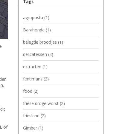
Tags
agroposta
(1)
Barahonda
(1)
belegde broodjes
(1)
e
delicatessen
(2)
extracten
(1)
fentimans
(2)
rden
n.
food
(2)
s
friese droge worst
(2)
dit
friesland
(2)
L of
Gimber
(1)