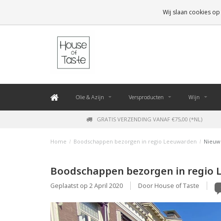
LEVERING BINNEN 48 UUR. *
Wij slaan cookies op
Olie & Azijn
Versproducten
Wijn
GRATIS VERZENDING VANAF €75,00 (*NL)
Home
/
Boodschappen bezorgen in regio Leeuwarden
/
Nieuw
Boodschappen bezorgen in regio
Geplaatst op
2 April 2020
Door House of Taste