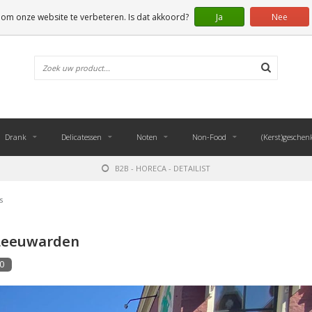
 om onze website te verbeteren. Is dat akkoord?
Ja
Nee
Drank
Delicatessen
Noten
Non-Food
(Kerst)geschen
B2B - HORECA - DETAILIST
s
 Leeuwarden
0