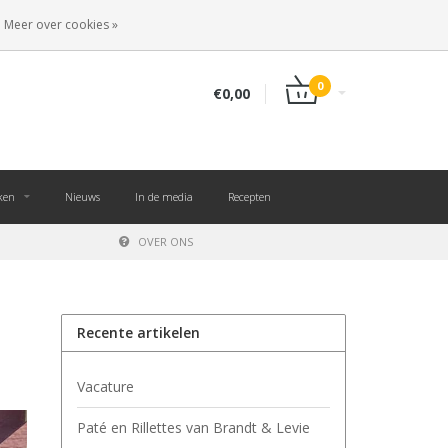
NL
INLOGGEN
REGISTREREN
Meer over cookies »
0
€0,00
ken
Nieuws
In de media
Recepten
OVER ONS
Recente artikelen
Vacature
Paté en Rillettes van Brandt & Levie