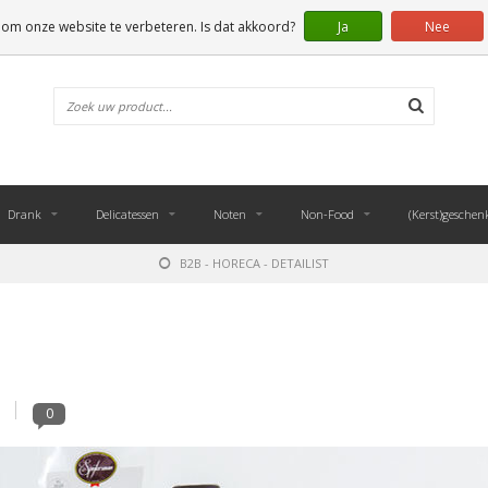
 om onze website te verbeteren. Is dat akkoord?
Ja
Nee
Drank
Delicatessen
Noten
Non-Food
(Kerst)geschen
B2B - HORECA - DETAILIST
0