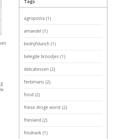
Tags
agroposta
(1)
amandel
(1)
ven
bedrijfslunch
(1)
belegde broodjes
(1)
delicatessen
(2)
fentimans
(2)
ag
le
food
(2)
friese droge worst
(2)
friesland
(2)
frisdrank
(1)