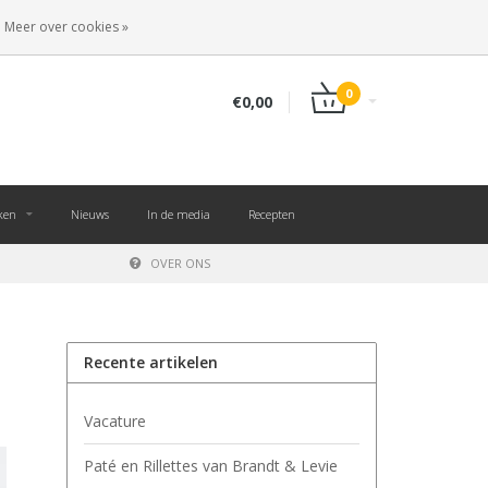
NL
INLOGGEN
REGISTREREN
Meer over cookies »
0
€0,00
ken
Nieuws
In de media
Recepten
OVER ONS
Recente artikelen
Vacature
Paté en Rillettes van Brandt & Levie