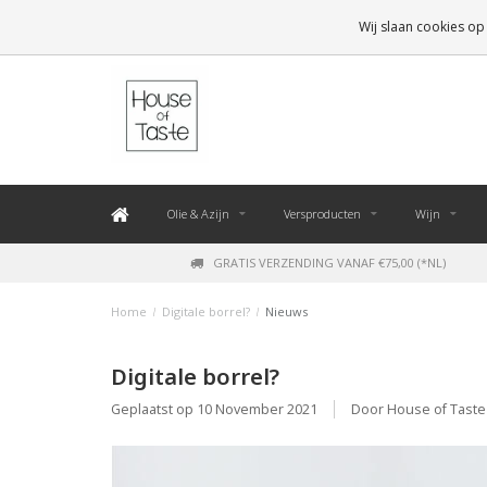
LEVERING BINNEN 48 UUR. *
Wij slaan cookies op
Olie & Azijn
Versproducten
Wijn
GRATIS VERZENDING VANAF €75,00 (*NL)
Home
/
Digitale borrel?
/
Nieuws
Digitale borrel?
Geplaatst op
10 November 2021
Door House of Taste