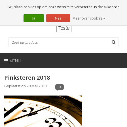
NL
0 Artikelen
Wij slaan cookies op om onze website te verbeteren. Is dat akkoord?
Ja
Nee
Meer over cookies »
MENU
Pinksteren 2018
Geplaatst op
20 Mei 2018
0